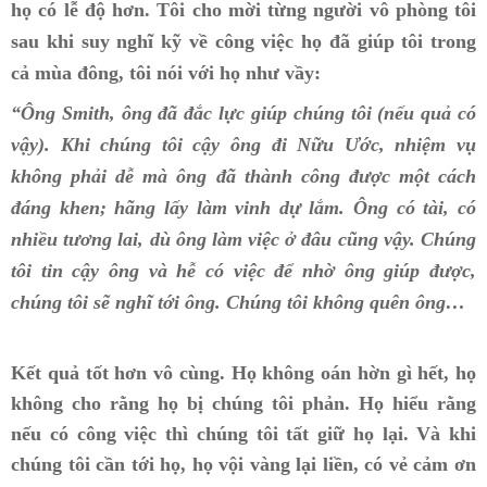
họ có lễ độ hơn. Tôi cho mời từng người vô phòng tôi
sau khi suy nghĩ kỹ về công việc họ đã giúp tôi trong
cả mùa đông, tôi nói với họ như vầy:
“Ông Smith, ông đã đắc lực giúp chúng tôi (nếu quả có
vậy). Khi chúng tôi cậy ông đi Nữu Ước, nhiệm vụ
không phải dễ mà ông đã thành công được một cách
đáng khen; hãng lấy làm vinh dự lắm. Ông có tài, có
nhiều tương lai, dù ông làm việc ở đâu cũng vậy. Chúng
tôi tin cậy ông và hễ có việc để nhờ ông giúp được,
chúng tôi sẽ nghĩ tới ông. Chúng tôi không quên ông…
Kết quả tốt hơn vô cùng. Họ không oán hờn gì hết, họ
không cho rằng họ bị chúng tôi phản. Họ hiểu rằng
nếu có công việc thì chúng tôi tất giữ họ lại. Và khi
chúng tôi cần tới họ, họ vội vàng lại liền, có vẻ cảm ơn