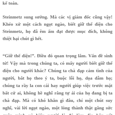
kế toán.
Steinmetz sung sướng. Mà các vị giám đốc cũng vậy!
Khéo xử một cách ngọt ngào, biết giữ thể diện cho
Steinmetz, họ đã êm ấm đạt được mục đích, không
thiệt hại chút gì hết.
“Giữ thể diện!”
. Điều đó quan trọng lắm. Vấn đề sinh
tử! Vậy mà trong chúng ta, có mấy người biết giữ thể
diện cho người khác? Chúng ta chà đạp cảm tình của
người, bắt họ theo ý ta, buộc lỗi họ, dọa dẫm họ;
chúng ta rầy la con cái hay người giúp việc trước mặt
bất cứ ai, không hề nghĩ rằng tự ái của họ đang bị ta
chà đạp. Mà có khó khăn gì đâu, chỉ một chút suy
nghĩ, vài lời ngọt ngào, một lòng thành thật gắng sức