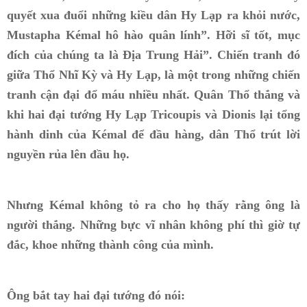
quyết xua đuổi những kiều dân Hy Lạp ra khỏi nước,
Mustapha Kémal hô hào quân lính”. Hỡi sĩ tốt, mục
đích của chúng ta là Địa Trung Hải”. Chiến tranh đó
giữa Thổ Nhĩ Kỳ và Hy Lạp, là một trong những chiến
tranh cận đại đổ máu nhiều nhất. Quân Thổ thắng và
khi hai đại tướng Hy Lạp Tricoupis và Dionis lại tổng
hành dinh của Kémal để đầu hàng, dân Thổ trút lời
nguyền rủa lên đầu họ.
Nhưng Kémal không tỏ ra cho họ thấy rằng ông là
người thắng. Những bực vĩ nhân không phí thì giờ tự
đắc, khoe những thành công của mình.
Ông bắt tay hai đại tướng đó nói: