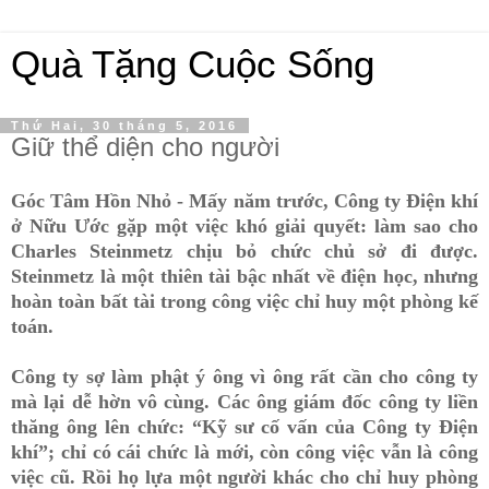
Quà Tặng Cuộc Sống
Thứ Hai, 30 tháng 5, 2016
Giữ thể diện cho người
Góc Tâm Hồn Nhỏ - Mấy năm trước, Công ty Điện khí
ở Nữu Ước gặp một việc khó giải quyết: làm sao cho
Charles Steinmetz chịu bỏ chức chủ sở đi được.
Steinmetz là một thiên tài bậc nhất về điện học, nhưng
hoàn toàn bất tài trong công việc chỉ huy một phòng kế
toán.
Công ty sợ làm phật ý ông vì ông rất cần cho công ty
mà lại dễ hờn vô cùng. Các ông giám đốc công ty liền
thăng ông lên chức: “Kỹ sư cố vấn của Công ty Điện
khí”; chỉ có cái chức là mới, còn công việc vẫn là công
việc cũ. Rồi họ lựa một người khác cho chỉ huy phòng