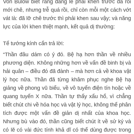
Von Bulow biết rằng đáng lẽ phải khen trước đã rồi
mới chê, nhưng trễ quá rồi, chỉ còn mỗi một cách vớt
vát là: đã lỡ chê trước thì phải khen sau vậy; và năng
lực của lời khen thiệt mạnh, kết quả dị thường:
Tể tướng kính cẩn trả lời:
“Thần đâu dám có ý đó. Bệ hạ hơn thần về nhiều
phương diện. Không những hơn về vấn đề binh bị và
hải quân – điều đó đã đành – mà hơn cả về khoa vật
lý học nữa. Thần đã từng khâm phục nghe Bệ hạ
giảng về phong vũ biểu, về vô tuyến điện tín hoặc về
quang tuyến X nữa. Thần tự thấy xấu hổ, vì chẳng
biết chút chi về hóa học và vật lý học, không thể phân
tích được một vấn đề giản dị nhất của khoa học.
Nhưng bù vào đó, thần cũng biết chút ít về sử ký và
có lẽ có vài đức tính khả dĩ có thể dùng được trong