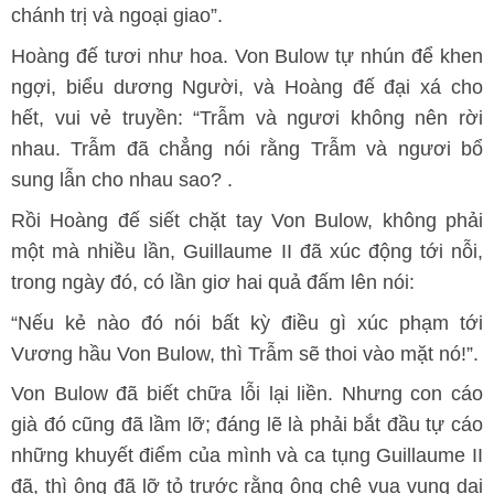
chánh trị và ngoại giao”.
Hoàng đế tươi như hoa. Von Bulow tự nhún để khen
ngợi, biểu dương Người, và Hoàng đế đại xá cho
hết, vui vẻ truyền: “Trẫm và ngươi không nên rời
nhau. Trẫm đã chẳng nói rằng Trẫm và ngươi bổ
sung lẫn cho nhau sao? .
Rồi Hoàng đế siết chặt tay Von Bulow, không phải
một mà nhiều lần, Guillaume II đã xúc động tới nỗi,
trong ngày đó, có lần giơ hai quả đấm lên nói:
“Nếu kẻ nào đó nói bất kỳ điều gì xúc phạm tới
Vương hầu Von Bulow, thì Trẫm sẽ thoi vào mặt nó!”.
Von Bulow đã biết chữa lỗi lại liền. Nhưng con cáo
già đó cũng đã lầm lỡ; đáng lẽ là phải bắt đầu tự cáo
những khuyết điểm của mình và ca tụng Guillaume II
đã, thì ông đã lỡ tỏ trước rằng ông chê vua vụng dại