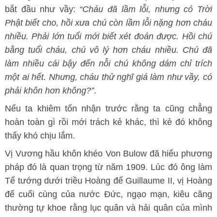
bắt đầu như vầy:
“Cháu đã lầm lỗi, nhưng có Trời
Phật biết cho, hồi xưa chú còn lầm lỗi nặng hơn cháu
nhiều. Phải lớn tuổi mới biết xét đoán được. Hồi chú
bằng tuổi cháu, chú vô lý hơn cháu nhiều. Chú đã
làm nhiều cái bậy đến nỗi chú không dám chỉ trích
một ai hết. Nhưng, cháu thử nghĩ giá làm như vầy, có
phải khôn hơn không?”
.
Nếu ta khiêm tốn nhận trước rằng ta cũng chẳng
hoàn toàn gì rồi mới trách kẻ khác, thì kẻ đó không
thấy khó chịu lắm.
Vị Vương hầu khôn khéo Von Bulow đã hiểu phương
pháp đó là quan trọng từ năm 1909. Lúc đó ông làm
Tể tướng dưới triều Hoàng đế Guillaume II, vị Hoàng
đế cuối cùng của nước Đức, ngạo mạn, kiêu căng
thường tự khoe rằng lục quân và hải quân của mình