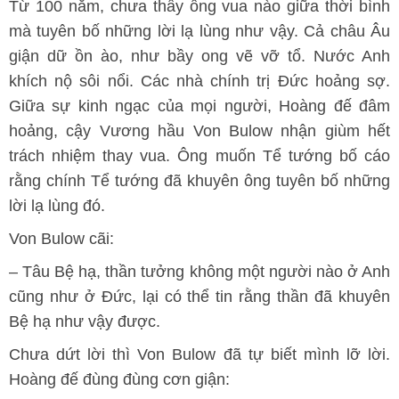
Từ 100 năm, chưa thấy ông vua nào giữa thời bình
mà tuyên bố những lời lạ lùng như vậy. Cả châu Âu
giận dữ ồn ào, như bầy ong vẽ vỡ tổ. Nước Anh
khích nộ sôi nổi. Các nhà chính trị Đức hoảng sợ.
Giữa sự kinh ngạc của mọi người, Hoàng đế đâm
hoảng, cậy Vương hầu Von Bulow nhận giùm hết
trách nhiệm thay vua. Ông muốn Tể tướng bố cáo
rằng chính Tể tướng đã khuyên ông tuyên bố những
lời lạ lùng đó.
Von Bulow cãi:
– Tâu Bệ hạ, thần tưởng không một người nào ở Anh
cũng như ở Đức, lại có thể tin rằng thần đã khuyên
Bệ hạ như vậy được.
Chưa dứt lời thì Von Bulow đã tự biết mình lỡ lời.
Hoàng đế đùng đùng cơn giận: