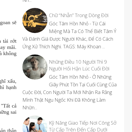
Nh...
Chữ “Nhẫn” Trong Dòng Đời
ngoan sẽ
Góc Tâm Hồn Nhỏ - Từ Cái
Miệng Mà Ta Có Thể Biết Tâm Ý
Và Đánh Giá Được Người Khác, Để Có Cách
 tài rớt
Ứng Xử Thích Nghi. TAGS: Máy Khoan ...
may mãi.
và không
Những Điều 10 Người Thì 9
Người Hối Hận Lúc Cuối Đời
Góc Tâm Hồn Nhỏ - Ở Những
ghĩ xấu,
Giây Phút Tồn Tại Cuối Cùng Của
thì hạnh
Cuộc Đời, Con Người Ta Mới Nhận Ra Rằng
Mình Thật Ngu Ngốc Khi Đã Không Làm
 "Tất cả
Nhữn...
hững sai
Kỹ Năng Giao Tiếp Nơi Công Sở
Từ Cấp Trên Đến Cấp Dưới
bản thân