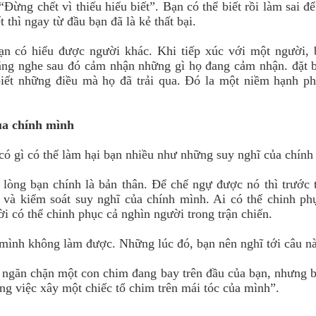
“Đừng chết vì thiếu hiểu biết”. Bạn có thể biết rồi làm sai để
 thì ngay từ đầu bạn đã là kẻ thất bại.
ạn có hiểu được người khác. Khi tiếp xúc với một người, 
ắng nghe sau đó cảm nhận những gì họ đang cảm nhận. đặt 
iết những điều mà họ đã trải qua. Đó la một niềm hạnh ph
của chính mình
ó gì có thể làm hại bạn nhiều như những suy nghĩ của chính
 lòng bạn chính là bản thân. Để chế ngự được nó thì trước 
, và kiểm soát suy nghĩ của chính mình. Ai có thể chinh p
ời có thể chinh phục cả nghìn người trong trận chiến.
ĩ mình không làm được. Những lúc đó, bạn nên nghĩ tới câu n
 ngăn chặn một con chim đang bay trên đầu của bạn, nhưng 
ng việc xây một chiếc tổ chim trên mái tóc của mình”.