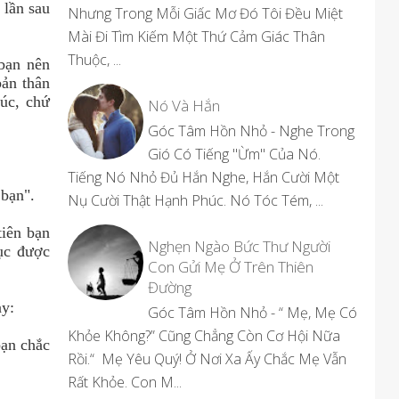
 lần sau
Nhưng Trong Mỗi Giấc Mơ Đó Tôi Đều Miệt
Mài Đi Tìm Kiếm Một Thứ Cảm Giác Thân
Thuộc, ...
bạn nên
bản thân
úc, chứ
Nó Và Hắn
Góc Tâm Hồn Nhỏ - Nghe Trong
Gió Có Tiếng "ừm" Của Nó.
Tiếng Nó Nhỏ Đủ Hắn Nghe, Hắn Cười Một
 bạn".
Nụ Cười Thật Hạnh Phúc. Nó Tóc Tém, ...
tiên bạn
Nghẹn Ngào Bức Thư Người
hục được
Con Gửi Mẹ Ở Trên Thiên
Đường
ày:
Góc Tâm Hồn Nhỏ - “ Mẹ, Mẹ Có
Khỏe Không?” Cũng Chẳng Còn Cơ Hội Nữa
bạn chắc
Rồi.“ Mẹ Yêu Quý! Ở Nơi Xa Ấy Chắc Mẹ Vẫn
Rất Khỏe. Con M...