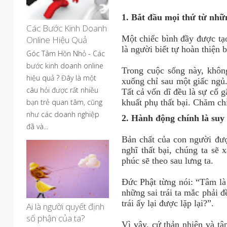
1. Bắt đầu mọi thứ từ nhữ
Các Bước Kinh Doanh
Một chiếc bình đầy được tạ
Online Hiệu Quả
là người biết tự hoàn thiện
Góc Tâm Hồn Nhỏ - Các
bước kinh doanh online
Trong cuộc sống này, không
hiệu quả ? Đây là một
xuống chỉ sau một giấc ngủ
câu hỏi được rất nhiều
Tất cả vốn dĩ đều là sự cố 
bạn trẻ quan tâm, cũng
khuất phụ thất bại. Chăm ch
như các doanh nghiệp
2. Hành động chính là suy
đã và...
Bản chất của con người đượ
nghĩ thất bại, chúng ta sẽ 
phúc sẽ theo sau lưng ta.
Đức Phật từng nói: “Tâm là 
những sai trái ta mắc phải 
trái ấy lại được lặp lại?”.
Ai là người quyết định
số phận của ta?
Vì vậy, cứ thản nhiên và tậ