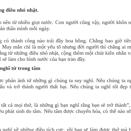
ng điều nhỏ nhặt.
o nên từ nhiều giọt nước. Con người cũng vậy, người khôn 
 bản thân mình mỗi ngày.
 có thành công nào trải đầy hoa hồng. Chẳng bao giờ tiền
. May mắn chỉ là một yếu tố nhưng đời người thì chẳng ai 
gắng từ những điều nhỏ nhặt, cộng thêm một chút kiên nhẫn 
ỉ sẽ làm cho bình nước của bạn tràn đầy.
 nghĩ từ trong tâm
c phản ảnh tứ những gì chúng ta suy nghĩ. Nếu chúng ta n
xấu và trở thành người thất bại. Nếu chúng ta nghĩ tốt đẹp 
tất cả mọi thứ, là những gì bạn nghĩ rằng bạn sẽ trở thành”,
đều phát sinh do tâm. Nếu tâm được chuyển hóa, có thể nào n
p nghĩ về những điều tích cực, rồi bạn sẽ làm được thứ mà 