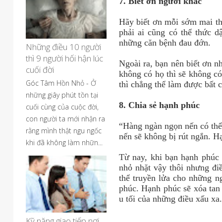
7. Biết ơn người khác
Hãy biết ơn mỗi sớm mai th
phải ai cũng có thể thức d
những căn bệnh đau đớn.
Những điều 10 người
thì 9 người hối hận lúc
Ngoài ra, bạn nên biết ơn n
cuối đời
không có họ thì sẽ không có
Góc Tâm Hồn Nhỏ - Ở
thì chẳng thể làm được bất c
những giây phút tồn tại
8. Chia sẻ hạnh phúc
cuối cùng của cuộc đời,
con người ta mới nhận ra
“Hàng ngàn ngọn nến có thể
rằng mình thật ngu ngốc
nến sẽ không bị rút ngắn. H
khi đã không làm nhữn...
Từ nay, khi bạn hạnh phúc 
nhỏ nhặt vậy thôi nhưng đi
thể truyền lửa cho những n
phúc. Hạnh phúc sẽ xóa tan 
u tối của những điều xấu xa
Kỹ năng giao tiếp nơi