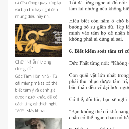
cả đều đang quay lưng lại
Tôi đã từng nghe ai đó nói: 
làm lại nhưng nếu không biết
với bạn thì hãy nghĩ đến
những điều này nh...
Hiểu biết còn nằm ở chỗ b
buông bỏ sự giận dữ. Tập l
mình vào tâm họ để nhận b
không phải ai đúng ai sai.
6. Biết kiểm soát tâm trí 
Chữ “Nhẫn” trong
Đức Phật từng nói: “Không c
dòng đời
Con quái vật lớn nhất trong
Góc Tâm Hồn Nhỏ - Từ
phải thu phục được tâm trí
cái miệng mà ta có thể
bản thân đều vĩ đại hơn ngư
biết tâm ý và đánh giá
được người khác, để có
Có thể, đôi lúc, bạn sẽ ngh
cách ứng xử thích nghi.
TAGS: Máy khoan ...
"Bạn không thể có khả năng
chắn có thể ngăn chặn nó bằ