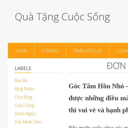
Quà Tặng Cuộc Sống
HOME
FORUMS
TEMPLATECLUE
COOK
ĐƠN 
LABELS
Bạn Bè
Góc Tâm Hồn Nhỏ - 
Blog Radio
Chơi Blog
được những điều mà 
Cuộc Sống
thì vui vẻ và hạnh p
Danh Ngôn
Đắc Nhân Tâm
Nếu muốn cuộc sống của mìn