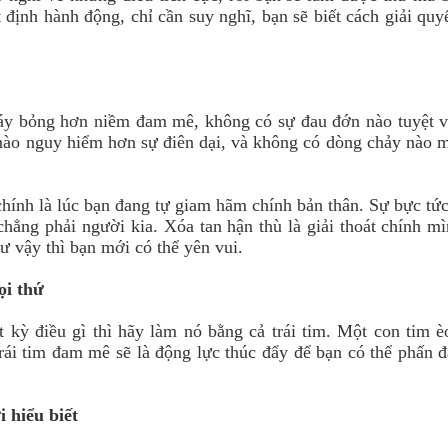
ịnh hành động, chỉ cần suy nghĩ, bạn sẽ biết cách giải quyế
áy bỏng hơn niềm đam mê, không có sự đau đớn nào tuyệt v
nào nguy hiểm hơn sự điên dại, và không có dòng chảy nào
hính là lúc bạn đang tự giam hãm chính bản thân. Sự bực tức
chẳng phải người kia. Xóa tan hận thù là giải thoát chính m
hư vậy thì bạn mới có thể yên vui.
mọi thứ
kỳ điều gì thì hãy làm nó bằng cả trái tim. Một con tim è
rái tim đam mê sẽ là động lực thúc đẩy để bạn có thể phấn 
 hiểu biết