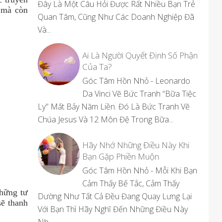
Đây Là Một Câu Hỏi Được Rất Nhiều Bạn Trẻ
 mà còn
Quan Tâm, Cũng Như Các Doanh Nghiệp Đã
Và...
Ai Là Người Quyết Định Số Phận
Của Ta?
Góc Tâm Hồn Nhỏ - Leonardo
Da Vinci Vẽ Bức Tranh “Bữa Tiệc
Ly" Mất Bảy Năm Liền. Đó Là Bức Tranh Vẽ
Chúa Jesus Và 12 Môn Đệ Trong Bữa...
Hãy Nhớ Những Điều Này Khi
Bạn Gặp Phiền Muộn
Góc Tâm Hồn Nhỏ - Mỗi Khi Bạn
Cảm Thấy Bế Tắc, Cảm Thấy
những tư
Dường Như Tất Cả Đều Đang Quay Lưng Lại
sẽ thanh
Với Bạn Thì Hãy Nghĩ Đến Những Điều Này