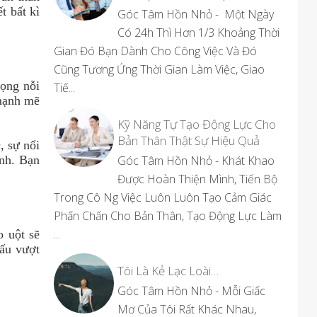
t bất kì
Góc Tâm Hồn Nhỏ - Một Ngày
Có 24h Thì Hơn 1/3 Khoảng Thời
Gian Đó Bạn Dành Cho Công Việc Và Đó
Cũng Tương Ứng Thời Gian Làm Việc, Giao
ọng nỗi
Tiế...
 mạnh mẽ
Kỹ Năng Tự Tạo Động Lực Cho
Bản Thân Thật Sự Hiệu Quả
, sự nổi
ình. Bạn
Góc Tâm Hồn Nhỏ - Khát Khao
Được Hoàn Thiện Mình, Tiến Bộ
Trong Cô Ng Việc Luôn Luôn Tạo Cảm Giác
Phấn Chấn Cho Bản Thân, Tạo Động Lực Làm
...
o uột sẽ
đấu vượt
Tôi Là Kẻ Lạc Loài…
Góc Tâm Hồn Nhỏ - Mỗi Giấc
Mơ Của Tôi Rất Khác Nhau,