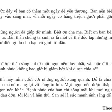
ức dậy vì bạn có thêm một ngày để yêu thương. Bạn nên bi
ậy vào sáng mai, vì mỗi ngày có hàng triệu người phải gồ
hững người đã giúp đỡ mình. Biết ơn cha mẹ. Biết ơn bạn bè
 ta. Bản thân chúng ta sinh ra là một cá thể độc lập nhưng 
ứ điều gì dù cho bạn có giỏi tới đâu.
 được thắp sáng chỉ từ một ngọn nến duy nhất, và cuộc đời 
ạnh phúc không bao giờ bị giảm bớt khi được chia sẻ”.
thì hãy mỉm cười với những người xung quanh. Đó là chia 
ều mà nó mang lại vô cùng to lớn. Một ngọn nến được thắp
gọn nến khác. Hạnh phúc của bạn chỉ sống mãi khi mọi ngư
đau đớn, tội lỗi và hận thù. San sẻ là sức mạnh ánh sáng đ
.
The