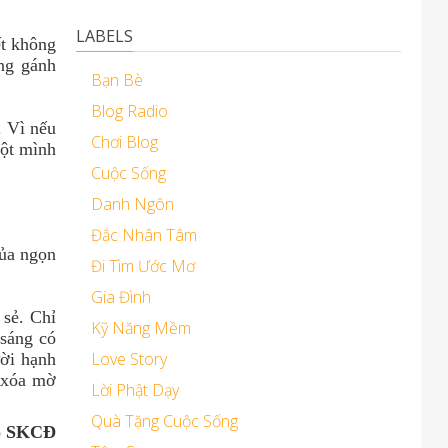
LABELS
ết không
ng gánh
Bạn Bè
Blog Radio
. Vì nếu
Chơi Blog
một mình
Cuộc Sống
Danh Ngôn
Đắc Nhân Tâm
của ngọn
Đi Tìm Ước Mơ
Gia Đình
sẻ. Chỉ
Kỹ Năng Mềm
 sáng có
Love Story
ời hạnh
ể xóa mờ
Lời Phật Dạy
Quà Tặng Cuộc Sống
o SKCĐ