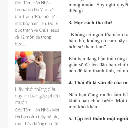
Góc Tâm Hồn Nhỏ -
mong muốn. Suy nghĩ quyết đ
Leonardo Da Vinci vẽ
điều gì.
bức tranh “Bữa tiệc ly"
3. Học cách tha thứ
mất bảy năm liền. Đó là
bức tranh vẽ Chúa Jesus
“Không có ngọn lửa nào ch
và 12 môn đệ trong
hận thù, không có cạm bẫy 
bữa...
hơn sự tham lam”.
Khi bạn đang hận thù cũng c
giận sẽ đè lên đầu bạn chứ 
nên để tâm thanh tịnh, có n
4. Thái độ là vấn đề của 
Hãy nhớ những điều
Nếu bạn đang muốn làm bất 
này khi bạn gặp phiền
khiến bạn chùn bước. Một t
muộn
mọi khó khăn.
Góc Tâm Hồn Nhỏ - Mỗi
khi bạn cảm thấy bế tắc,
5. Tập trở thành một người
cảm thấy dường như tất