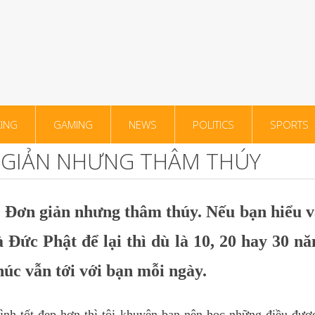
ING
GAMING
NEWS
POLITICS
SPORTS
GIẢN NHƯNG THÂM THÚY
Đơn giản nhưng thâm thúy. Nếu bạn hiểu 
Đức Phật để lại thì dù là 10, 20 hay 30 n
húc vẫn tới với bạn mỗi ngày.
h tốt đẹp hơn thì tôi khuyên bạn nên học những điều được