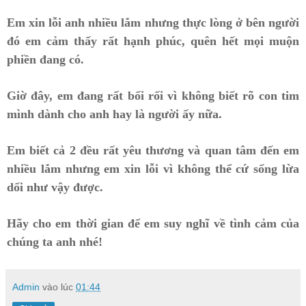
Em xin lỗi anh nhiều lắm nhưng thực lòng ở bên người
đó em cảm thấy rất hạnh phúc, quên hết mọi muộn
phiền đang có.
Giờ đây, em đang rất bối rối vì không biết rõ con tim
mình dành cho anh hay là người ấy nữa.
Em biết cả 2 đều rất yêu thương và quan tâm đến em
nhiều lắm nhưng em xin lỗi vì không thể cứ sống lừa
dối như vậy được.
Hãy cho em thời gian để em suy nghĩ về tình cảm của
chúng ta anh nhé!
Admin
vào lúc
01:44