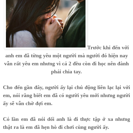
Trước khi đến với
anh em đã từng yêu một người mà người đó hiện nay
vẫn rất yêu em nhưng vì cả 2 đều còn đi học nên đành
phải chia tay.
Cho đến gần đây, người ấy lại chủ động liên lạc lại với
em, nói rằng biết em đã có người yêu mới nhưng người
ấy sẽ vẫn chờ đợi em.
Có lần em đã nói dối anh là đi thực tập ở xa nhưng
thật ra là em đã hẹn hò đi chơi cùng người ấy.