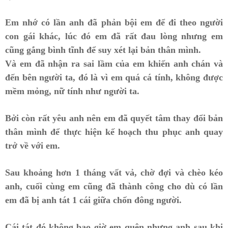
Em nhớ có lần anh đã phản bội em để đi theo người
con gái khác, lúc đó em đã rất đau lòng nhưng em
cũng gắng bình tĩnh để suy xét lại bản thân mình.
Và em đã nhận ra sai lầm của em khiến anh chán và
đến bên người ta, đó là vì em quá cá tính, không được
mềm mỏng, nữ tính như người ta.
Bởi còn rất yêu anh nên em đã quyết tâm thay đổi bản
thân mình để thực hiện kế hoạch thu phục anh quay
trở về với em.
Sau khoảng hơn 1 tháng vất vả, chờ đợi và chèo kéo
anh, cuối cùng em cũng đã thành công cho dù có lần
em đã bị anh tát 1 cái giữa chốn đông người.
Cái tát đó không bao giờ em quên nhưng anh sau khi